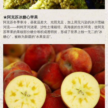
★阿克苏冰糖心苹果
阿克苏冬季寒冷，昼夜温差大、光照充足，加上用无污染的冰川雪融
河流——柯柯牙河浇灌、沙性土壤栽培、高海拔的生长环境，使阿克
苏苹果的果核部分糖分堆积成透明状，形成了世界上独一无二的“冰
糖心”，被称为新疆的“水果皇后”。