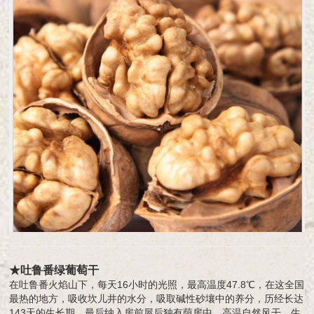
★吐鲁番绿葡萄干
在吐鲁番火焰山下，每天16小时的光照，最高温度47.8℃，在这全国
最热的地方，吸收坎儿井的水分，吸取碱性砂壤中的养分，历经长达
143天的生长期，最后纳入房前屋后独有荫房中，高温自然风干，生