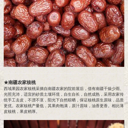
★南疆农家核桃
西域果园农家核桃采摘自南疆农家的院前屋后，借有南疆干燥少雨、
光照充沛，适宜的砂质土壤环境，自生自长，自然成熟，采用农家传
统手工去皮，不漂不沤，阳光下自然晾晒，保证核桃原生原味，品质
更优。农家核桃产量低，其果肉饱满，原汁原味，油香更香。相比薄
皮核桃，果皮稍厚。