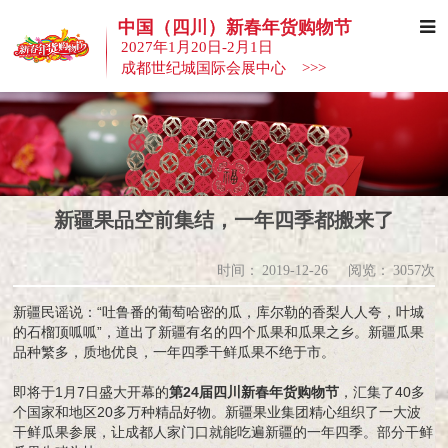
中国（四川）新春年货购物节
2027年1月20日-2月1日
成都世纪城国际会展中心 >>>
新疆果品空前集结，一年四季都搬来了
时间：
2019-12-26
阅览：
3057次
新疆民谣说：“吐鲁番的葡萄哈密的瓜，库尔勒的香梨人人夸，叶城
的石榴顶呱呱”，道出了新疆有名的四个瓜果和瓜果之乡。新疆瓜果
品种繁多，质地优良，一年四季干鲜瓜果不绝于市。
即将于1月7日盛大开幕的
第24届四川新春年货购物节
，汇集了40多
个国家和地区20多万种精品好物。新疆果业集团精心组织了一大波
干鲜瓜果参展，让成都人家门口就能吃遍新疆的一年四季。部分干鲜