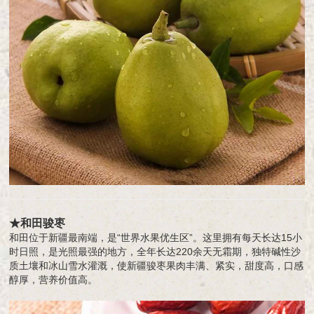
★和田骏枣
和田位于新疆最南端，是“世界水果优生区”。这里拥有每天长达15小
时日照，是光照最强的地方，全年长达220余天无霜期，独特碱性沙
质土壤和冰山雪水灌溉，使新疆骏枣果肉丰满、紧实，甜度高，口感
醇厚，营养价值高。