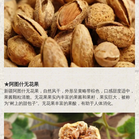
★阿图什无花果
新疆阿图什无花果，自然风干，外形呈黄略带棕色，口感甜度适中，
果酱颗粒清脆。无花果果实内丰富的果酱和果籽，果实巨大，被称
为“树上的甜包子”。无花果丰富的果酸，有助于人体消化。