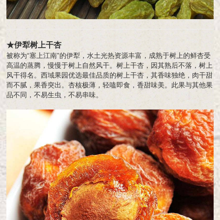
★伊犁树上干杏
被称为“塞上江南”的伊犁，水土光热资源丰富，成熟于树上的鲜杏受
高温的蒸腾，慢慢于树上自然风干。树上干杏，因其熟后不落，树上
风干得名。西域果园优选最佳品质的树上干杏，其香味独绝，肉干甜
而不腻，果香突出。杏核极薄，轻嗑即食，香甜味美。此果与其他果
品不同，不易生虫，不易串味。