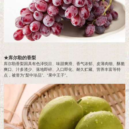
★库尔勒的香梨
库尔勒香梨因具有色泽悦目、味甜爽滑、香气浓郁、皮薄肉细、酥脆
爽口、汁多渣少、落地即碎、入口即化、耐久贮藏、营养丰富等特
点，被誉为“梨中珍品”、“果中王子”。