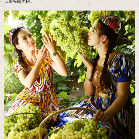
瓜果先睹为快。