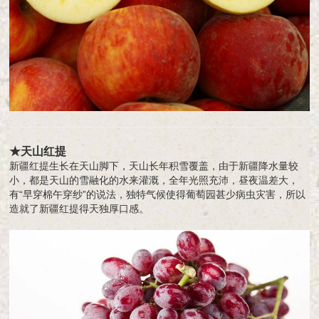
★天山红提
新疆红提生长在天山脚下，天山长年积雪覆盖，由于新疆降水量较
小，都是天山的雪融化的水来灌溉，全年光照充沛，昼夜温差大，
有“早穿棉午穿纱”的说法，独特气候使得葡萄园甚少病虫灾害，所以
造就了新疆红提得天独厚口感。