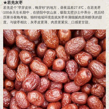
★若羌灰枣
若羌是个“早穿皮袄，晚穿纱”的地方，昼夜温差27.8℃，在若羌枣
100余天生长期中，在骄阳中饮山泉，吸取戈壁沙土中养分，然后经
历寒冷夜晚考验。独特地域环境造就灰枣丰满细腻肉质和醇美的甜
度。与骏枣相比，灰枣皮更薄、肉质更紧实、口感更甘甜。