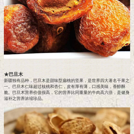
★巴旦木
新疆独有品种，巴旦木是甜味型扁桃的坚果，是世界四大著名干果之
一。巴旦木仁味超过核桃和杏仁，皮有厚有薄，口感美味，香醇酥
脆。巴旦木营养价值很高，它的营养比同重量的牛肉高六倍，是健身
滋补之营养浓缩珍品。