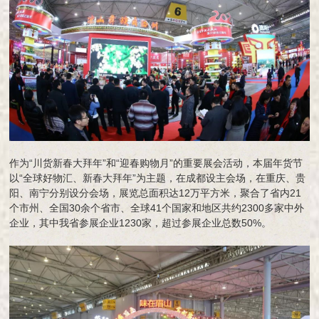
作为“川货新春大拜年”和“迎春购物月”的重要展会活动，本届年货节
以“全球好物汇、新春大拜年”为主题，在成都设主会场，在重庆、贵
阳、南宁分别设分会场，展览总面积达12万平方米，聚合了省内21
个市州、全国30余个省市、全球41个国家和地区共约2300多家中外
企业，其中我省参展企业1230家，超过参展企业总数50%。