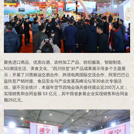
聚焦进口商品、优质白酒、农特加工产品、纺织服装、智能制造、
5G潮流生活、美食文化、“四川扶贫”好产品成果展示等多个主题展
示；开展了川黑粮油交易合作、跨境电商国际交流合作、阿里巴巴公
益扶贫产销对接、食品安全与产业发展高峰论坛等30余次专场活
动。据不完全统计，本届年货节四地会场共接待观众近200万人次；
实现销售和合同金额 53 亿元，其中我省参展企业实现销售和合同金
额25亿元。