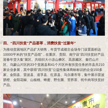
四、“四川扶贫”产品荟萃，消费扶贫“过新年”
为推动贫困地区产品扩大销售，年货节成都主会场专门设置面积达
10000平米的“扶贫产品馆”，在重庆、贵阳、南宁设“四川扶贫好产品
迎春年货大集”展区。共组织大小凉山彝区、高原藏区、秦巴山片
区、乌蒙山片区的33个贫困县和41个片区外有扶贫任务的市县共210
家企业参展，其中获得“四川扶贫”公益性集体商标标识的企业150多
家。金阳县、雷波县、道孚县、红原县、马尔康市等，集中展示雷波
脐橙、金阳花椒、山核桃、蜂蜜、野生菌、苦荞茶、牦牛肉等扶贫好
产品。