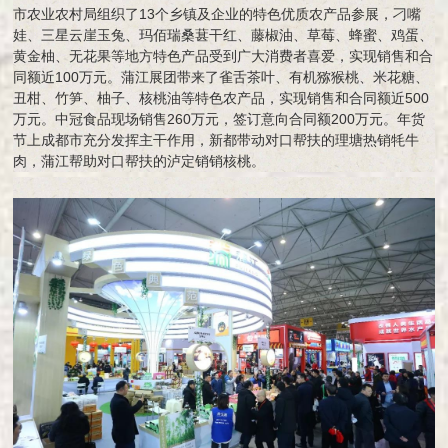
市农业农村局组织了13个乡镇及企业的特色优质农产品参展，刁嘴
娃、三星云崖玉兔、玛佰瑞桑葚干红、藤椒油、草莓、蜂蜜、鸡蛋、
黄金柚、无花果等地方特色产品受到广大消费者喜爱，实现销售和合
同额近100万元。蒲江展团带来了雀舌茶叶、有机猕猴桃、米花糖、
丑柑、竹笋、柚子、核桃油等特色农产品，实现销售和合同额近500
万元。中冠食品现场销售260万元，签订意向合同额200万元。年货
节上成都市充分发挥主干作用，新都带动对口帮扶的理塘热销牦牛
肉，蒲江帮助对口帮扶的泸定销销核桃。