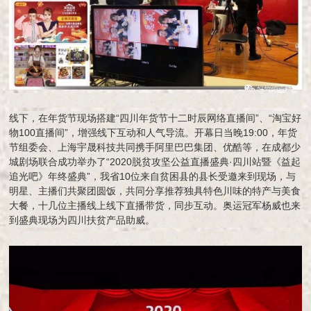
线下，在年货节现场搭建“四川年货节十二时辰网络直播间”、“淘宝好
物100直播间”，增强线下互动和人气导流。开幕日当晚19:00，年货
节组委会、上海宇晟科技共同携手阿里巴巴集团、优酷等，在成都少
城剧场联合成功举办了“2020脱贫攻坚公益直播盛典·四川站暨《益起
追光吧》年终盛典”，我省10位来自贫困县的县长受邀来到现场，与
明星、主播们共聚团圆饭，共同分享推荐独具特色川味的特产与美食
大餐，十几位主播线上线下直播带货，同步互动。奥运冠军杨威也来
到盛典现场为四川扶贫产品助威。