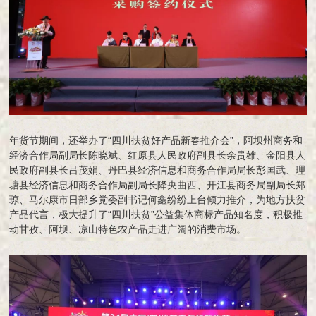
年货节期间，还举办了“四川扶贫好产品新春推介会”，阿坝州商务和
经济合作局副局长陈晓斌、红原县人民政府副县长余贵雄、金阳县人
民政府副县长吕茂娟、丹巴县经济信息和商务合作局局长彭国武、理
塘县经济信息和商务合作局副局长降央曲西、开江县商务局副局长郑
琼、马尔康市日部乡党委副书记何鑫纷纷上台倾力推介，为地方扶贫
产品代言，极大提升了“四川扶贫”公益集体商标产品知名度，积极推
动甘孜、阿坝、凉山特色农产品走进广阔的消费市场。