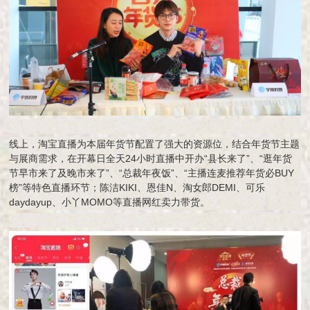
线上，淘宝直播为本届年货节配置了强大的资源位，结合年货节主题
与展商需求，在开幕日全天24小时直播中开办“县长来了”、“逛年货
节早市来了及晚市来了”、“总裁年夜饭”、“主播连麦推荐年货必BUY
榜”等特色直播环节；陈洁KIKI、恩佳N、淘女郎DEMI、可乐
daydayup、小丫MOMO等直播网红卖力带货。