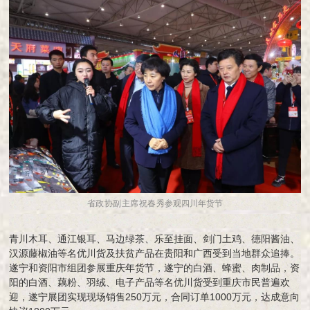
省政协副主席祝春秀
参观四川年货节
青川木耳、通江银耳、马边绿茶、乐至挂面、剑门土鸡、德阳酱油、
汉源藤椒油等名优川货及扶贫产品在贵阳和广西受到当地群众追捧。
遂宁和资阳市组团参展重庆年货节，遂宁的白酒、蜂蜜、肉制品，资
阳的白酒、藕粉、羽绒、电子产品等名优川货受到重庆市民普遍欢
迎，遂宁展团实现现场销售250万元，合同订单1000万元，达成意向