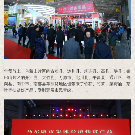
年货节上，乌蒙山片区的古蔺县、沐川县、筠连县、高县、珙县；秦
巴山片区的开江县、大竹县、万源市、北川县、平昌县、通江区、剑
阁县、阆中市、南部县等扶贫地区也带来了竹荪、竹笋、菜籽油、茶
叶等扶贫好产品，受到逛展市民青睐。