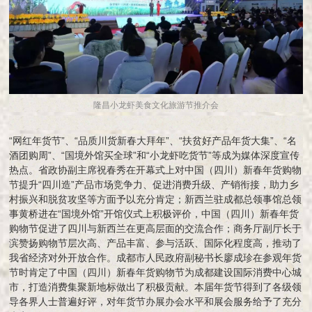
隆昌小龙虾美食文化旅游节推介会
“网红年货节”、“品质川货新春大拜年”、“扶贫好产品年货大集”、“名
酒团购周”、“国境外馆买全球”和“小龙虾吃货节”等成为媒体深度宣传
热点。省政协副主席祝春秀在开幕式上对中国（四川）新春年货购物
节提升“四川造”产品市场竞争力、促进消费升级、产销衔接，助力乡
村振兴和脱贫攻坚等方面予以充分肯定；新西兰驻成都总领事馆总领
事黄桥进在“国境外馆”开馆仪式上积极评价，中国（四川）新春年货
购物节促进了四川与新西兰在更高层面的交流合作；商务厅副厅长于
滨赞扬购物节层次高、产品丰富、参与活跃、国际化程度高，推动了
我省经济对外开放合作。成都市人民政府副秘书长廖成珍在参观年货
节时肯定了中国（四川）新春年货购物节为成都建设国际消费中心城
市，打造消费集聚新地标做出了积极贡献。本届年货节得到了各级领
导各界人士普遍好评，对年货节办展办会水平和展会服务给予了充分